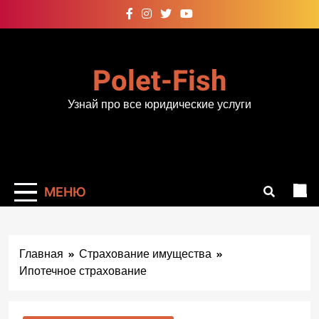
Перейти
к
содержимому
Polet-Fish
Узнай про все юридические услуги
МЕНЮ
Главная
Страхование имущества
Ипотечное страхование