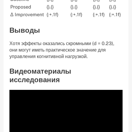
Proposed
{}.{}
{}.{}
{}.{}
{}.{}
Δ Improvement
{:+.1f}
{:+.1f}
{:+.1f}
{:+.1f}
Выводы
Хотя эффекты оказались скромными (d = 0.23),
они могут иметь практическое значение для
управления когнитивной нагрузкой.
Видеоматериалы
исследования