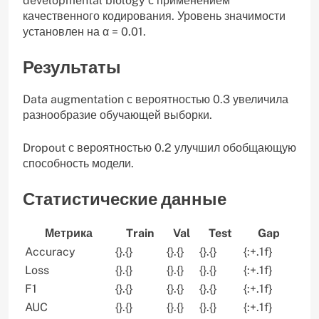
developmental biology с применением
качественного кодирования. Уровень значимости
установлен на α = 0.01.
Результаты
Data augmentation с вероятностью 0.3 увеличила
разнообразие обучающей выборки.
Dropout с вероятностью 0.2 улучшил обобщающую
способность модели.
Статистические данные
Метрика
Train
Val
Test
Gap
Accuracy
{}.{}
{}.{}
{}.{}
{:+.1f}
Loss
{}.{}
{}.{}
{}.{}
{:+.1f}
F1
{}.{}
{}.{}
{}.{}
{:+.1f}
AUC
{}.{}
{}.{}
{}.{}
{:+.1f}