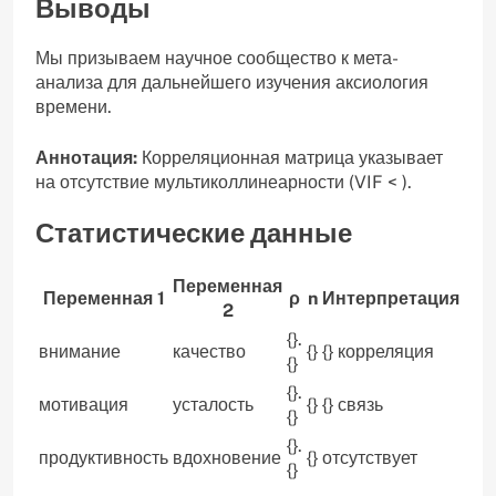
Выводы
Мы призываем научное сообщество к мета-
анализа для дальнейшего изучения аксиология
времени.
Аннотация:
Корреляционная матрица указывает
на отсутствие мультиколлинеарности (VIF < ).
Статистические данные
Переменная
Переменная 1
ρ
n
Интерпретация
2
{}.
внимание
качество
{}
{} корреляция
{}
{}.
мотивация
усталость
{}
{} связь
{}
{}.
продуктивность
вдохновение
{}
отсутствует
{}