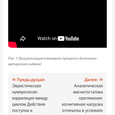
Рис. 1. Визуализация ключевого процесса (источник:
авторская съёмка)
Навигация
Предыдущая:
Далее:
Эвристическая
Аналитическая
по
нумерология:
магнитостатика
записям
корреляция между
притяжения:
циклом Действия
когнитивная нагрузка
поступка и
отпечатка в условиях