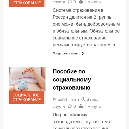
спустя
0
1 минуты
СТРАХОВАНИЕ
Система страхования в
России делится на 2 группы,
оно может быть добровольным
и обязательным. Обязательное
социальное страхование
регламентируется законом, в…
Продолжить чтение
Пособие по
социальному
страхованию
СОЦИАЛЬНОЕ
polet_fish_r
3 года
СТРАХОВАНИЕ
спустя
0
1 минуты
По российскому
законодательству, система
социального страхования