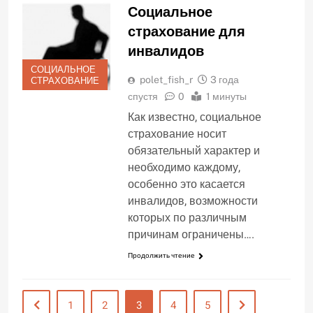
Социальное
страхование для
инвалидов
СОЦИАЛЬНОЕ
polet_fish_r
3 года
СТРАХОВАНИЕ
спустя
0
1 минуты
Как известно, социальное
страхование носит
обязательный характер и
необходимо каждому,
особенно это касается
инвалидов, возможности
которых по различным
причинам ограничены….
Продолжить чтение
1
2
3
4
5