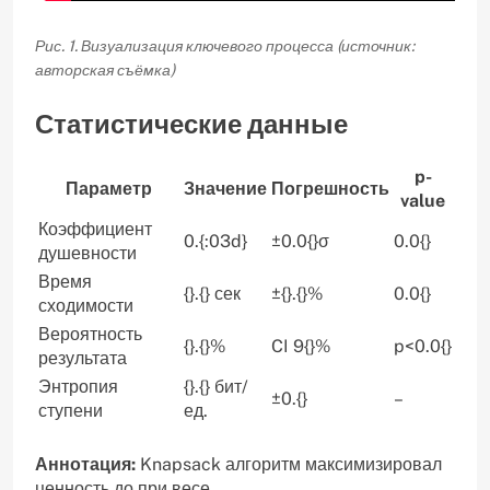
Рис. 1. Визуализация ключевого процесса (источник:
авторская съёмка)
Статистические данные
p-
Параметр
Значение
Погрешность
value
Коэффициент
0.{:03d}
±0.0{}σ
0.0{}
душевности
Время
{}.{} сек
±{}.{}%
0.0{}
сходимости
Вероятность
{}.{}%
CI 9{}%
p<0.0{}
результата
Энтропия
{}.{} бит/
±0.{}
–
ступени
ед.
Аннотация:
Knapsack алгоритм максимизировал
ценность до при весе .