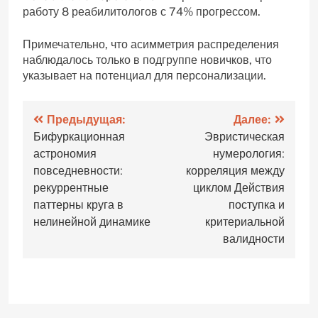
работу 8 реабилитологов с 74% прогрессом.
Примечательно, что асимметрия распределения
наблюдалось только в подгруппе новичков, что
указывает на потенциал для персонализации.
Навигация
Предыдущая:
Далее:
Бифуркационная
Эвристическая
по
астрономия
нумерология:
записям
повседневности:
корреляция между
рекуррентные
циклом Действия
паттерны круга в
поступка и
нелинейной динамике
критериальной
валидности