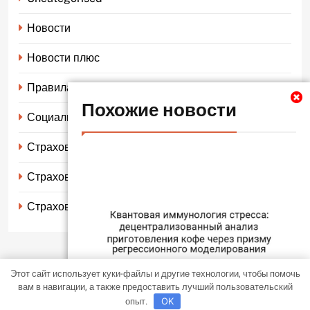
Новости
Новости плюс
Правила страхования
Похожие новости
Социальное страхование
Страхование автомобиля
Страхование жизни
Страхование имущества
Этот сайт использует куки-файлы и другие технологии, чтобы помочь
LocalNews - современная тема WordPress. Все права защищены
вам в навигации, а также предоставить лучший пользовательский
BlazeThemes
2026. Free Theme By
.
опыт.
OK