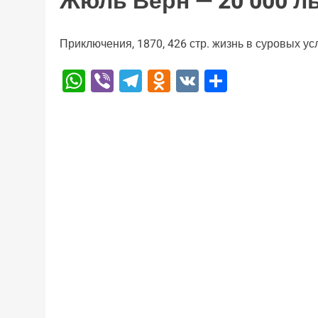
Жюль Верн — 20 000 л
Приключения, 1870, 426 стр. жизнь в суровых у
WhatsApp
Viber
Telegram
Odnoklassniki
VK
Отправи