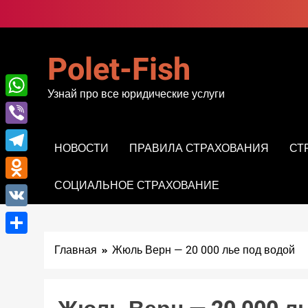
Перейти
к
содержимому
Polet-Fish
Узнай про все юридические услуги
WhatsApp
Viber
НОВОСТИ
ПРАВИЛА СТРАХОВАНИЯ
СТ
Telegram
СОЦИАЛЬНОЕ СТРАХОВАНИЕ
Odnoklassniki
VK
Отправить
Главная
Жюль Верн — 20 000 лье под водой