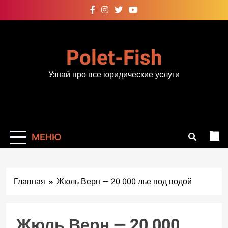
Перейти
к
содержимому
Polet-Fish
Узнай про все юридические услуги
МЕНЮ
Главная
Жюль Верн — 20 000 лье под водой
Жюль Верн — 20 000