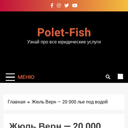
Перейти
к
содержимому
Polet-Fish
Узнай про все юридические услуги
МЕНЮ
Главная
Жюль Верн — 20 000 лье под водой
Жюль Верн — 20 000