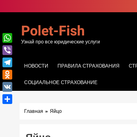
Перейти
к
содержимому
Polet-Fish
Узнай про все юридические услуги
WhatsApp
Viber
НОВОСТИ
ПРАВИЛА СТРАХОВАНИЯ
СТ
Telegram
СОЦИАЛЬНОЕ СТРАХОВАНИЕ
Odnoklassniki
VK
Отправить
Главная
Яйцо