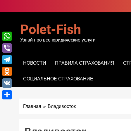
Перейти
к
содержимому
Polet-Fish
Узнай про все юридические услуги
WhatsApp
Viber
НОВОСТИ
ПРАВИЛА СТРАХОВАНИЯ
СТ
Telegram
СОЦИАЛЬНОЕ СТРАХОВАНИЕ
Odnoklassniki
VK
Отправить
Главная
Владивосток