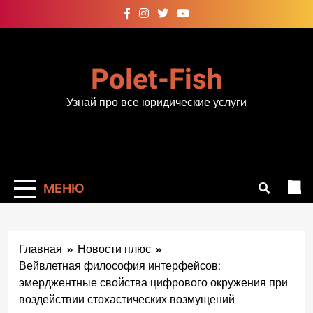
Перейти
к
содержимому
Polet-Fish
Узнай про все юридические услуги
МЕНЮ
Главная
Новости плюс
Вейвлетная философия интерфейсов:
эмерджентные свойства цифрового окружения при
воздействии стохастических возмущений