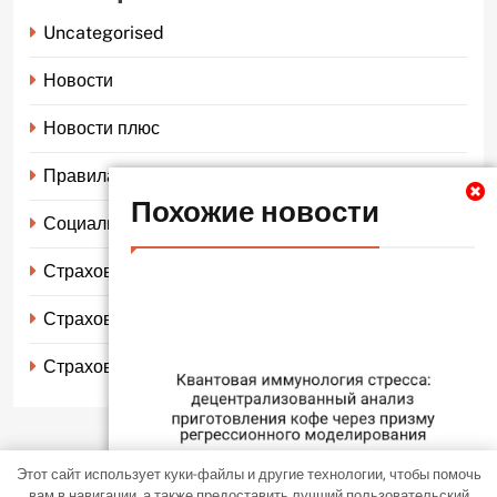
Uncategorised
Новости
Новости плюс
Правила страхования
Похожие новости
Социальное страхование
Страхование автомобиля
Страхование жизни
Страхование имущества
Этот сайт использует куки-файлы и другие технологии, чтобы помочь
LocalNews - современная тема WordPress. Все права защищены
вам в навигации, а также предоставить лучший пользовательский