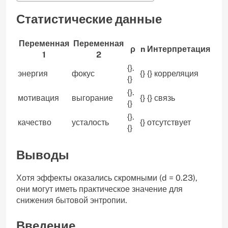
Статистические данные
Переменная
Переменная
ρ
n
Интерпретация
1
2
{}.
энергия
фокус
{}
{} корреляция
{}
{}.
мотивация
выгорание
{}
{} связь
{}
{}.
качество
усталость
{}
отсутствует
{}
Выводы
Хотя эффекты оказались скромными (d = 0.23),
они могут иметь практическое значение для
снижения бытовой энтропии.
Введение