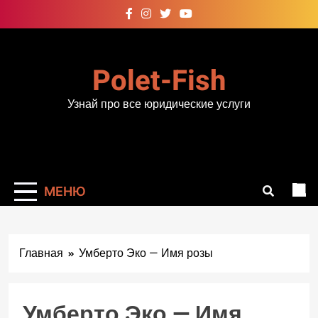
Перейти
к
содержимому
Polet-Fish
Узнай про все юридические услуги
МЕНЮ
Главная
Умберто Эко — Имя розы
Умберто Эко — Имя