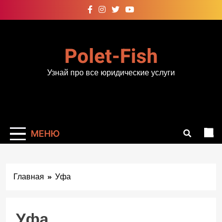
Перейти
к
содержимому
Polet-Fish
Узнай про все юридические услуги
МЕНЮ
Главная
Уфа
Уфа