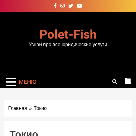
Перейти
к
содержимому
Polet-Fish
Узнай про все юридические услуги
МЕНЮ
Главная
Токио
Токио