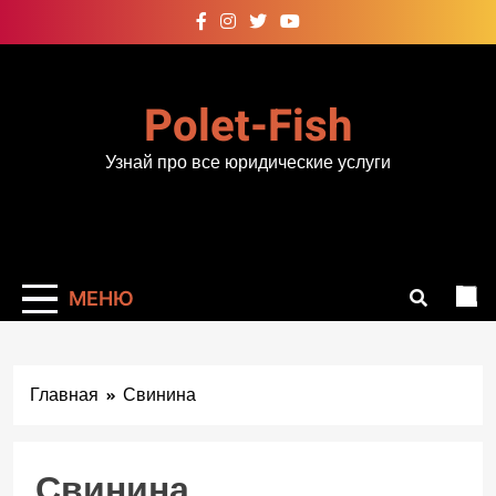
Перейти
к
содержимому
Polet-Fish
Узнай про все юридические услуги
МЕНЮ
Главная
Свинина
Свинина