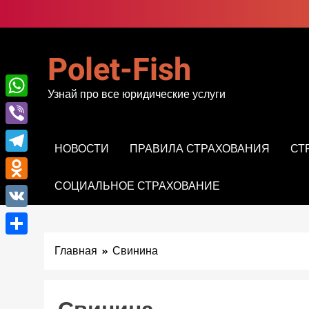
Перейти
к
содержимому
Polet-Fish
Узнай про все юридические услуги
WhatsApp
Viber
НОВОСТИ
ПРАВИЛА СТРАХОВАНИЯ
СТ
Telegram
СОЦИАЛЬНОЕ СТРАХОВАНИЕ
Odnoklassniki
VK
Отправить
Главная
Свинина