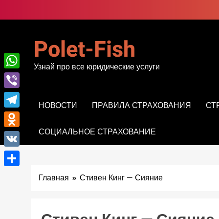
Перейти
к
содержимому
Polet-Fish
Узнай про все юридические услуги
WhatsApp
Viber
НОВОСТИ
ПРАВИЛА СТРАХОВАНИЯ
СТ
Telegram
СОЦИАЛЬНОЕ СТРАХОВАНИЕ
Odnoklassniki
VK
Отправить
Главная
Стивен Кинг — Сияние