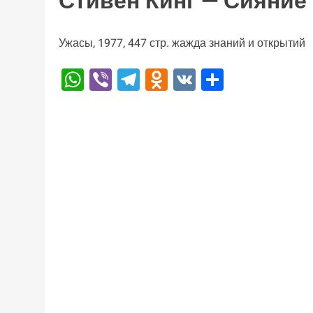
Стивен Кинг — Сияние
Ужасы, 1977, 447 стр. жажда знаний и открытий
WhatsApp
Viber
Telegram
Odnoklassniki
VK
Отправи