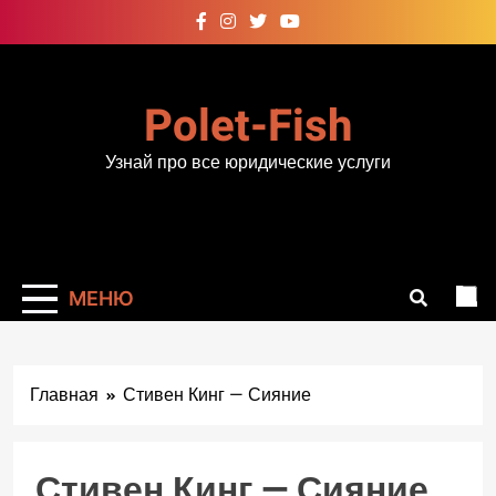
Перейти
к
содержимому
Polet-Fish
Узнай про все юридические услуги
МЕНЮ
Главная
Стивен Кинг — Сияние
Стивен Кинг — Сияние