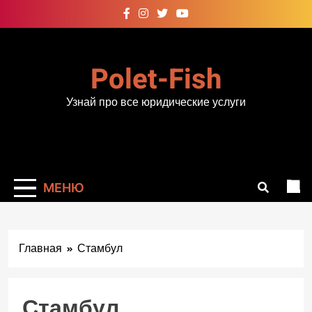
Перейти
к
содержимому
Polet-Fish
Узнай про все юридические услуги
МЕНЮ
Главная
Стамбул
Стамбул