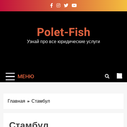
Перейти
к
содержимому
Polet-Fish
Узнай про все юридические услуги
МЕНЮ
Главная
Стамбул
Стамбул