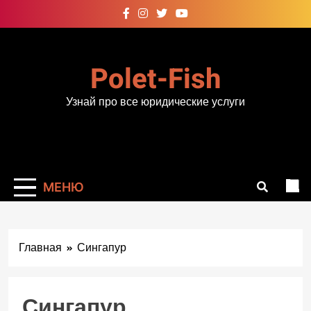
Перейти
к
содержимому
Polet-Fish
Узнай про все юридические услуги
МЕНЮ
Главная
Сингапур
Сингапур