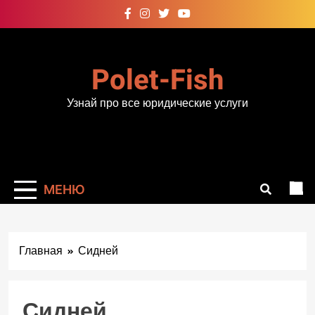
Перейти
к
содержимому
Polet-Fish
Узнай про все юридические услуги
МЕНЮ
Главная
Сидней
Сидней