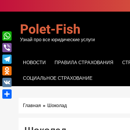
Перейти
к
содержимому
Polet-Fish
Узнай про все юридические услуги
WhatsApp
Viber
НОВОСТИ
ПРАВИЛА СТРАХОВАНИЯ
СТ
Telegram
СОЦИАЛЬНОЕ СТРАХОВАНИЕ
Odnoklassniki
VK
Отправить
Главная
Шоколад