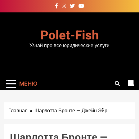
Перейти
к
содержимому
Polet-Fish
Узнай про все юридические услуги
МЕНЮ
Главная
Шарлотта Бронте — Джейн Эйр
Шарлотта Бронте —