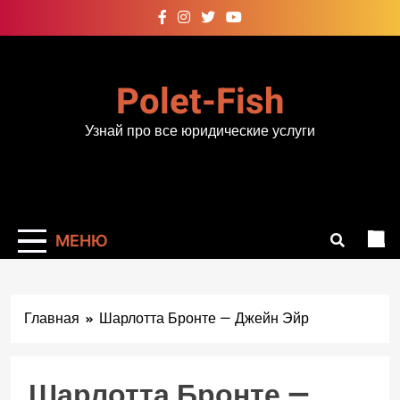
Перейти
к
содержимому
Polet-Fish
Узнай про все юридические услуги
МЕНЮ
Главная
Шарлотта Бронте — Джейн Эйр
Шарлотта Бронте —