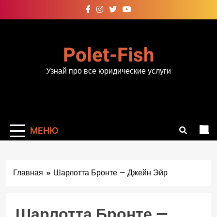
Перейти
к
содержимому
Polet-Fish
Узнай про все юридические услуги
МЕНЮ
Главная
Шарлотта Бронте — Джейн Эйр
Шарлотта Бронте —