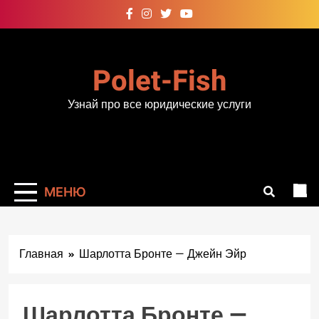
Перейти
к
содержимому
Polet-Fish
Узнай про все юридические услуги
МЕНЮ
Главная
Шарлотта Бронте — Джейн Эйр
Шарлотта Бронте —