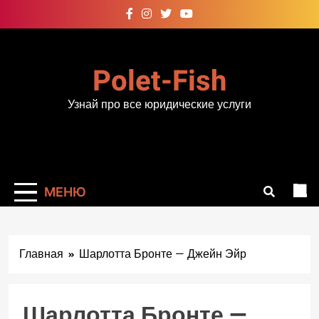
Перейти
к
содержимому
Polet-Fish
Узнай про все юридические услуги
МЕНЮ
Главная
Шарлотта Бронте — Джейн Эйр
Шарлотта Бронте —