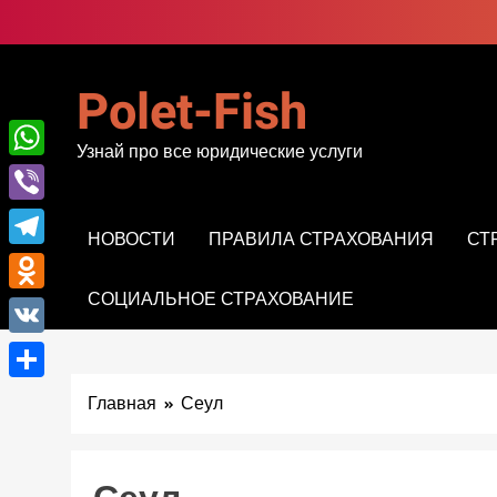
Перейти
к
содержимому
Polet-Fish
Узнай про все юридические услуги
WhatsApp
Viber
НОВОСТИ
ПРАВИЛА СТРАХОВАНИЯ
СТ
Telegram
СОЦИАЛЬНОЕ СТРАХОВАНИЕ
Odnoklassniki
VK
Отправить
Главная
Сеул