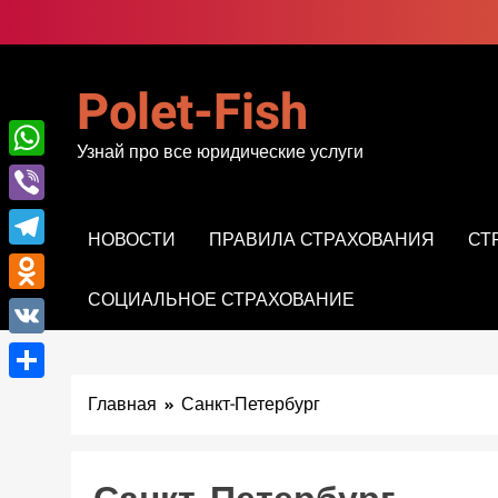
Перейти
к
содержимому
Polet-Fish
Узнай про все юридические услуги
WhatsApp
Viber
НОВОСТИ
ПРАВИЛА СТРАХОВАНИЯ
СТ
Telegram
СОЦИАЛЬНОЕ СТРАХОВАНИЕ
Odnoklassniki
VK
Отправить
Главная
Санкт-Петербург