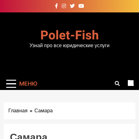
Перейти
к
содержимому
Polet-Fish
Узнай про все юридические услуги
МЕНЮ
Главная
Самара
Самара