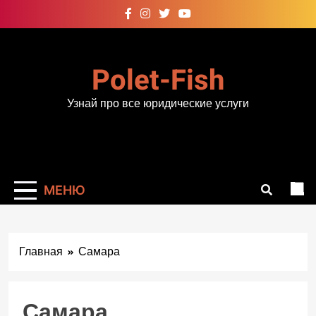
Перейти
к
содержимому
Polet-Fish
Узнай про все юридические услуги
МЕНЮ
Главная
Самара
Самара