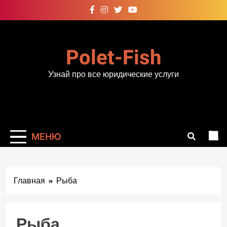
Перейти
к
содержимому
Polet-Fish
Узнай про все юридические услуги
МЕНЮ
Главная
Рыба
Рыба