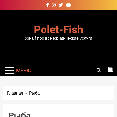
Перейти
к
содержимому
Polet-Fish
Узнай про все юридические услуги
МЕНЮ
Главная
Рыба
Рыба