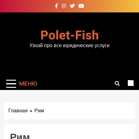
Перейти
к
содержимому
Polet-Fish
Узнай про все юридические услуги
МЕНЮ
Главная
Рим
Рим