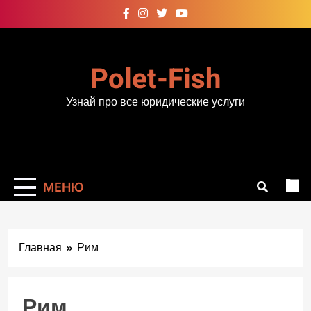
Перейти
к
содержимому
Polet-Fish
Узнай про все юридические услуги
МЕНЮ
Главная
Рим
Рим