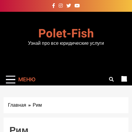
Перейти
к
содержимому
Polet-Fish
Узнай про все юридические услуги
МЕНЮ
Главная
Рим
Рим