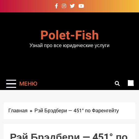
Перейти
к
содержимому
Polet-Fish
Узнай про все юридические услуги
МЕНЮ
Главная
Рэй Брэдбери — 451° по Фаренгейту
Рэй Брэдбери — 451° по