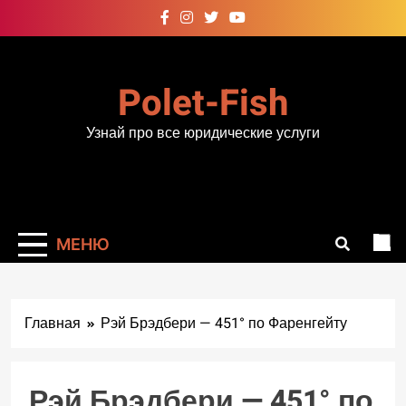
Перейти
к
содержимому
Polet-Fish
Узнай про все юридические услуги
МЕНЮ
Главная
Рэй Брэдбери — 451° по Фаренгейту
Рэй Брэдбери — 451° по