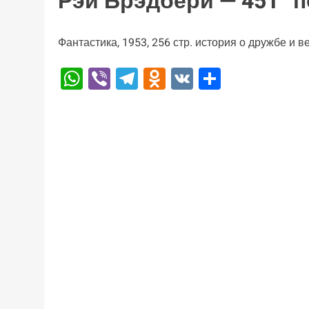
Рэй Брэдбери — 451° 
Фантастика, 1953, 256 стр. история о дружбе и в
WhatsApp
Viber
Telegram
Odnoklassniki
VK
Отправи