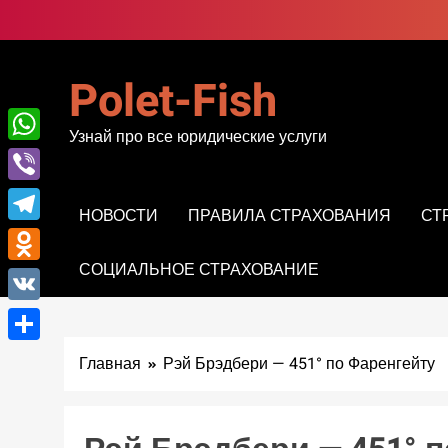
Перейти
к
содержимому
Polet-Fish
Узнай про все юридические услуги
WhatsApp
Viber
НОВОСТИ
ПРАВИЛА СТРАХОВАНИЯ
СТ
Telegram
СОЦИАЛЬНОЕ СТРАХОВАНИЕ
Odnoklassniki
VK
Отправить
Главная
Рэй Брэдбери — 451° по Фаренгейту