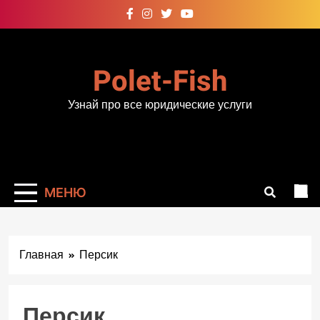
Перейти
к
содержимому
Polet-Fish
Узнай про все юридические услуги
МЕНЮ
Главная
Персик
Персик