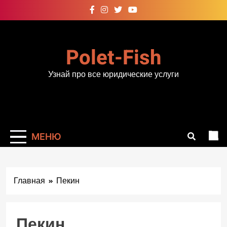
Перейти
к
содержимому
Polet-Fish
Узнай про все юридические услуги
МЕНЮ
Главная
Пекин
Пекин