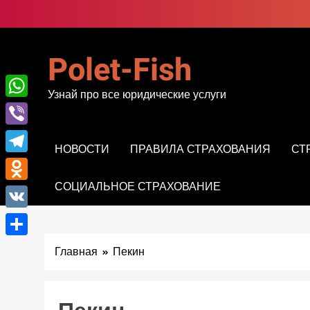
Перейти
к
содержимому
Polet-Fish
Узнай про все юридические услуги
WhatsApp
Viber
НОВОСТИ
ПРАВИЛА СТРАХОВАНИЯ
СТ
Telegram
СОЦИАЛЬНОЕ СТРАХОВАНИЕ
Odnoklassniki
VK
Отправить
Главная
Пекин