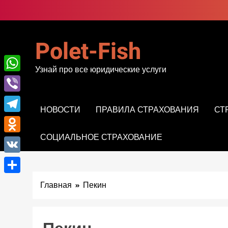
Перейти
к
содержимому
Polet-Fish
Узнай про все юридические услуги
WhatsApp
Viber
НОВОСТИ
ПРАВИЛА СТРАХОВАНИЯ
СТ
Telegram
СОЦИАЛЬНОЕ СТРАХОВАНИЕ
Odnoklassniki
VK
Отправить
Главная
Пекин