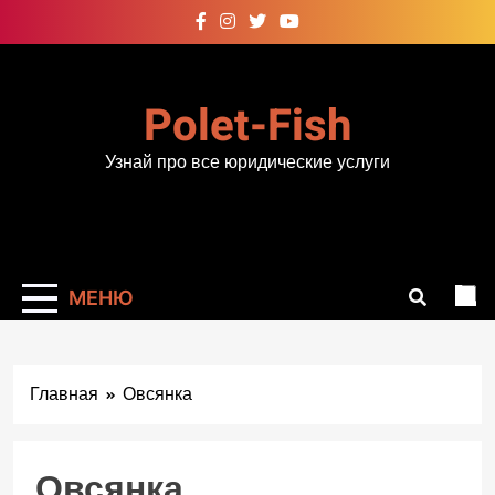
Перейти
к
содержимому
Polet-Fish
Узнай про все юридические услуги
МЕНЮ
Главная
Овсянка
Овсянка