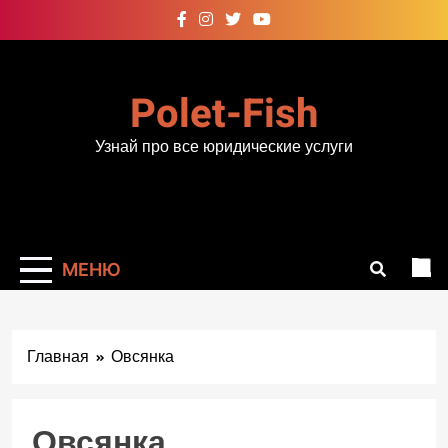
Перейти
к
содержимому
Polet-Fish
Узнай про все юридические услуги
МЕНЮ
Главная
Овсянка
Овсянка