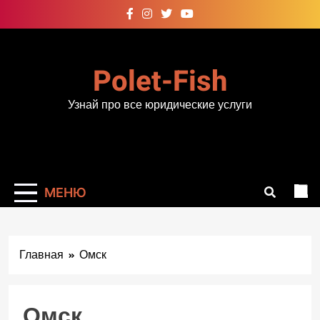
Перейти
к
содержимому
Polet-Fish
Узнай про все юридические услуги
МЕНЮ
Главная
Омск
Омск