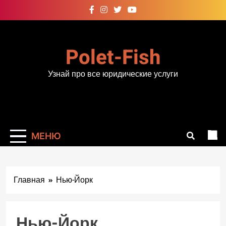
Перейти
к
содержимому
Polet-Fish
Узнай про все юридические услуги
МЕНЮ
Главная
Нью-Йорк
Нью-Йорк