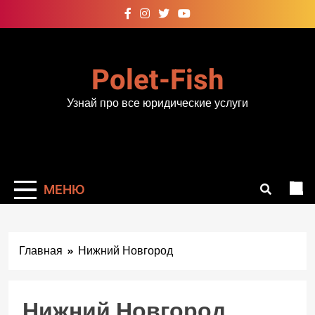
Перейти
к
содержимому
Polet-Fish
Узнай про все юридические услуги
МЕНЮ
Главная
Нижний Новгород
Нижний Новгород